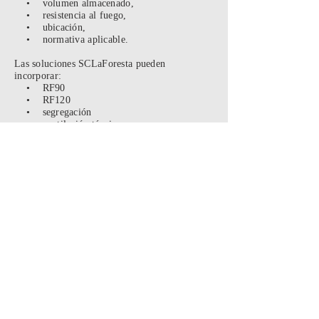
• volumen almacenado,
• resistencia al fuego,
• ubicación,
• normativa aplicable.
Las soluciones SCLaForesta pueden
incorporar:
• RF90
• RF120
• segregación
• ventilación técnica
• protección industrial
Diseño compatible con montacargas
La JCG18 fue diseñada para operación
palletizada industrial real.
👉 Ver:
•
Bodegas para operación con
montacargas
•
Errores de diseño en bodegas antiguas
•
Riesgos de manipulación manual
Cotizar JAULA para CILINDROS