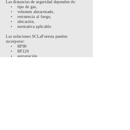
Las distancias de seguridad dependen de:
• tipo de gas,
• volumen almacenado,
• resistencia al fuego,
• ubicación,
• normativa aplicable.
Las soluciones SCLaForesta pueden
incorporar:
• RF90
• RF120
• segregación
• ventilación técnica
• protección industrial
Diseño compatible con montacargas
La BCG3 fue diseñada para operación
palletizada industrial real.
👉 Ver:
•
Bodegas para operación con
montacargas
•
Errores de diseño en bodegas antiguas
•
Riesgos de manipulación manual