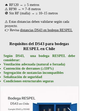
🔥 RF120 → ≥ 5 metros
⚠️ RF90 → ≈ 7–8 metros
🚫 Sin RF (malla) → ≥ 10–15 metros
⚠️ Estas distancias deben validarse según cada
proyecto.
👉
Revisa
distancias DS43 en bodegas RESPEL
Requisitos del DS43 para bodegas
RESPEL en Chile
Según DS43, una bodega RESPEL debe
considerar:
Ventilación adecuada (natural o forzada)
Contención de derrames (≥110%)
Segregación de sustancias incompatibles
Señalización de seguridad
Condiciones estructurales seguras