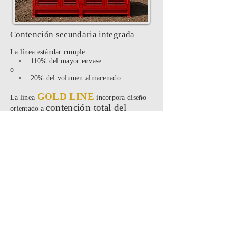
Contención secundaria integrada
La línea estándar cumple:
• 110% del mayor envase
o
• 20% del volumen almacenado.
GOLD LINE
La línea
incorpora diseño
contención total del
orientado a
volumen almacenado.
👉 Ver:
•
Contención en bodegas RESPEL
GOLD
•
Diferencias línea estándar vs
LINE
BRP6
GOLD LINE
Versión premium desarrollada por