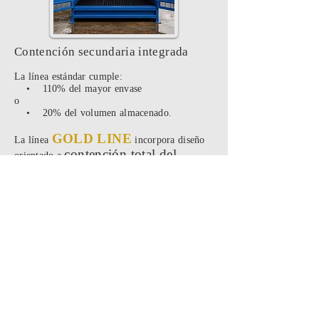
Contención secundaria integrada
La línea estándar cumple:
• 110% del mayor envase
o
• 20% del volumen almacenado.
GOLD LINE
La línea
incorpora diseño
contención total del
orientado a
volumen almacenado.
👉 Ver:
•
Contención en bodegas RESPEL
GOLD
•
Diferencias línea estándar vs
LINE
BRP1
GOLD LINE
Versión premium desarrollada por