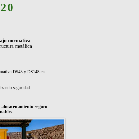
120
bajo normativa
ructura metálica
normativa DS43 y DS148 en
rizando seguridad
de almacenamiento seguro
mables