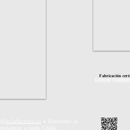
Fabricación cer
Cotizar Gabine
@sclaforesta.cl
o llámanos al
nviamos a todo Chile.