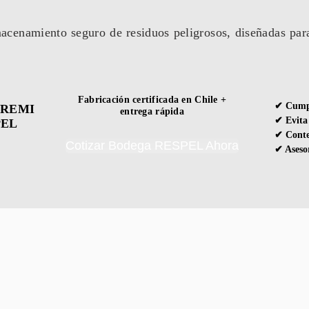
acenamiento seguro de residuos peligrosos, diseñadas par
Fabricación certificada en Chile +
✔ Cump
SEREMI
entrega rápida
✔ Evita
PEL
✔ Conte
Cotizar Bodega RESPEL Ahora
✔ Asesor