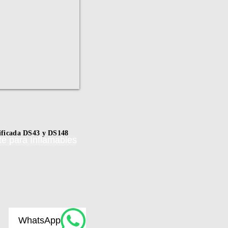
tificada DS43 y DS148
te para Inflamables
WhatsApp