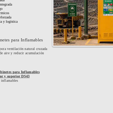
zada
ntegrada
go
rmicos
eforzada
a y logística
netes para Inflamables
pora ventilación natural cruzada
de aire y reducir acumulación
binetes para Inflamables
ior y superior DS43
nflamables