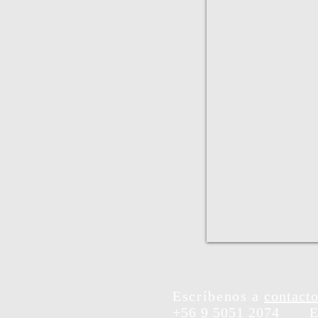
Escríbenos a
contacto
+56 9 5051 2074
E