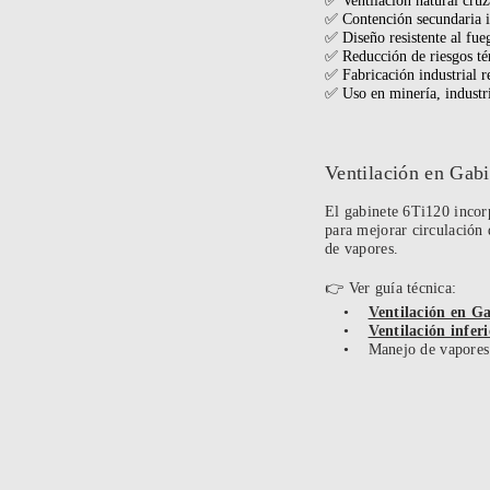
✅ Ventilación natural cru
✅ Contención secundaria i
✅ Diseño resistente al fue
✅ Reducción de riesgos té
✅ Fabricación industrial r
✅ Uso en minería, industri
Ventilación en Gabi
El gabinete 6Ti120 incor
para mejorar circulación 
de vapores.
👉 Ver guía técnica:
•
Ventilación en Ga
•
Ventilación infer
• Manejo de vapores i