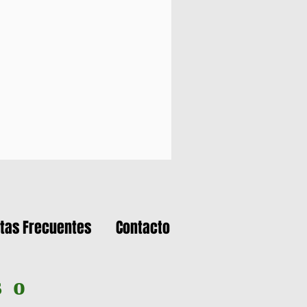
tas Frecuentes
Contacto
s o