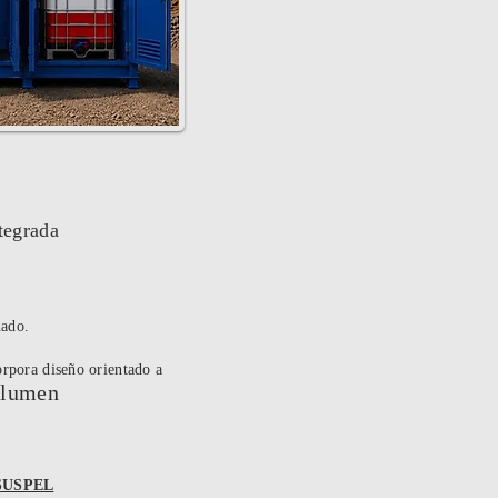
tegrada
ado.
rpora diseño orientado a
volumen
 SUSPEL