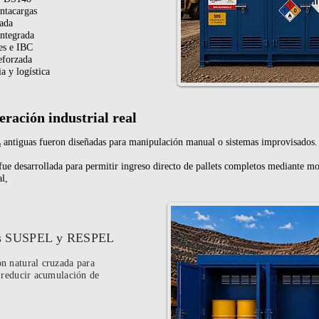
ntacargas
zada
ntegrada
es e IBC
eforzada
a y logística
ración industrial real
L
antiguas fueron diseñadas para manipulación manual o sistemas improvisados.
e desarrollada para permitir ingreso directo de pallets completos mediante mo
l,
gas SUSPEL y RESPEL
n natural cruzada para
y reducir acumulación de