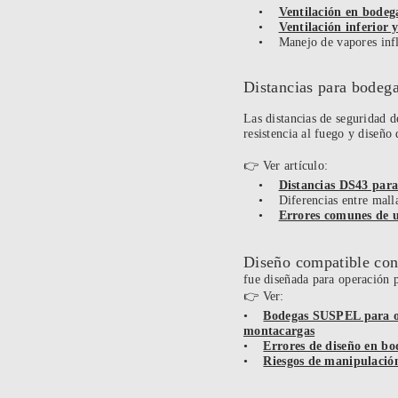
•
Ventilación en bod
•
Ventilación inferior 
• Manejo de vapores infl
Distancias para bode
Las distancias de seguridad d
resistencia al fuego y diseño
👉 Ver artículo:
•
Distancias DS43 pa
• Diferencias entre mall
•
Errores comunes de 
Diseño compatible co
fue diseñada para operación pa
👉 Ver:
•
Bodegas SUSPEL para o
montacargas
•
Errores de diseño en bo
•
Riesgos de manipulaci