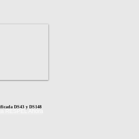
tificada DS43 y DS148
ega RESPEL Ahora