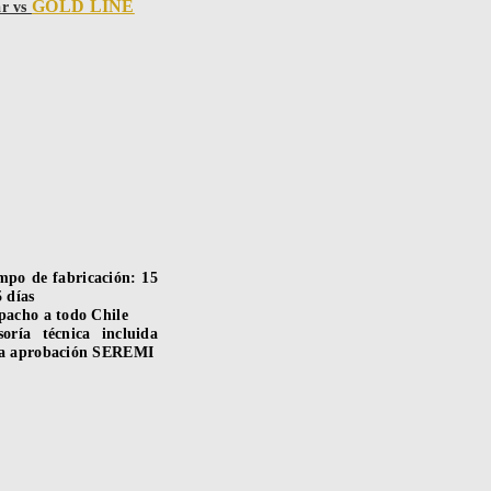
GOLD LINE
ar vs
mpo de fabricación: 15
5 días
pacho a todo Chile
soría técnica incluida
a aprobación SEREMI