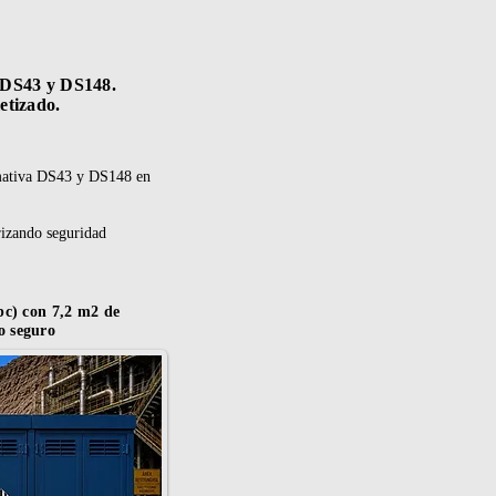
a DS43 y DS148.
etizado.
rmativa DS43 y DS148 en
rizando seguridad
bc) con 7,2 m2 de
o seguro