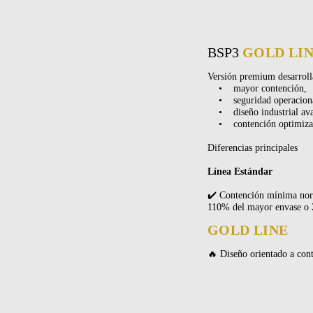
BSP3
GOLD LI
Versión premium desarrol
• mayor contención,
• seguridad operaciona
• diseño industrial ava
• contención optimizad
Diferencias principales
Línea Estándar
✔️ Contención mínima nor
110% del mayor envase o
GOLD LINE
🔥 Diseño orientado a cont