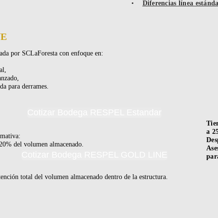
•
Diferencias línea estánd
NE
lada por SCLaForesta con enfoque en:
l,
nzado,
a para derrames.
Cotizar Bodega RESPEL Estandar
Tie
a 2
mativa:
Des
 20% del volumen almacenado.
Ase
Cotizar Bodega RESPEL GOLD LINE
par
ención total del volumen almacenado dentro de la estructura.