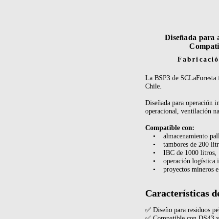
Diseñada para 
Compatib
Fabricació
La BSP3 de SCLaForesta fu
Chile.
Diseñada para operación in
operacional, ventilación n
Compatible con:
• almacenamiento palle
• tambores de 200 litr
• IBC de 1000 litros,
• operación logística in
• proyectos mineros e i
Características d
✅ Diseño para residuos pe
✅ Compatible con DS43 