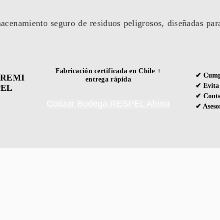
acenamiento seguro de residuos peligrosos, diseñadas par
Fabricación certificada en Chile +
✔ Cump
SEREMI
entrega rápida
✔ Evita
PEL
✔ Conte
Cotizar Bodega RESPEL Ahora
✔ Asesor