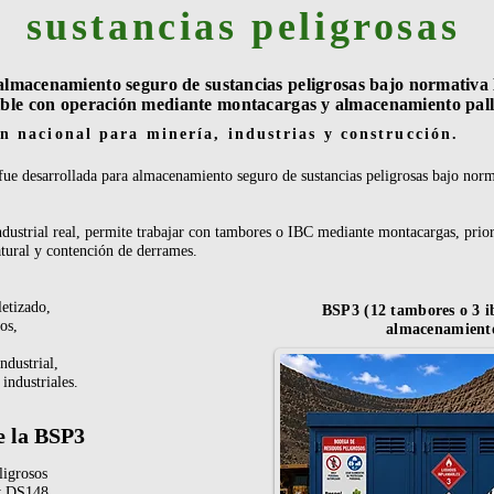
sustancias peligrosas
almacenamiento seguro de sustancias peligrosas bajo normativ
le con operación mediante montacargas y almacenamiento pall
n nacional para minería, industrias y construcción.
e desarrollada para almacenamiento seguro de sustancias peligrosas bajo no
dustrial real, permite trabajar con tambores o IBC mediante montacargas, prio
atural y contención de derrames.
tizado,
BSP3 (12 tambores o 3 i
os,
almacenamient
dustrial,
ndustriales.
e la BSP3
ligrosos
y DS148