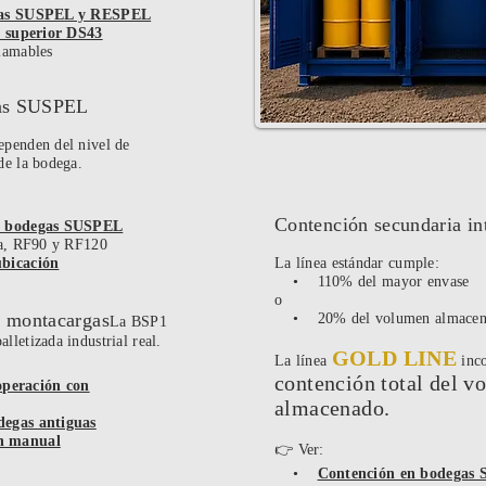
egas SUSPEL y RESPEL
y superior DS43
amables
gas SUSPEL
ependen del nivel de
 de la bodega.
Contención secundaria in
ra bodegas SUSPEL
a, RF90 y RF120
ubicación
La línea estándar cumple:
• 110% del mayor envase
o
n montacargas
• 20% del volumen almacen
La BSP1
lletizada industrial real.
GOLD LINE
La línea
inco
contención total del 
peración con
almacenado.
degas antiguas
ón manual
👉 Ver:
•
Contención en bodegas