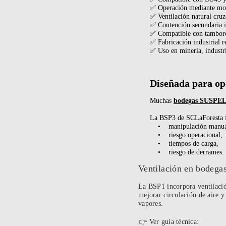
✅ Operación mediante mo
✅ Ventilación natural cru
✅ Contención secundaria i
✅ Compatible con tambor
✅ Fabricación industrial r
✅ Uso en minería, industri
Diseñada para ope
Muchas
bodegas SUSPE
La BSP3 de SCLaForesta fu
• manipulación manua
• riesgo operacional,
• tiempos de carga,
• riesgo de derrames.
Ventilación en bode
La BSP1 incorpora ventilació
mejorar circulación de aire 
vapores.
👉 Ver guía técnica: